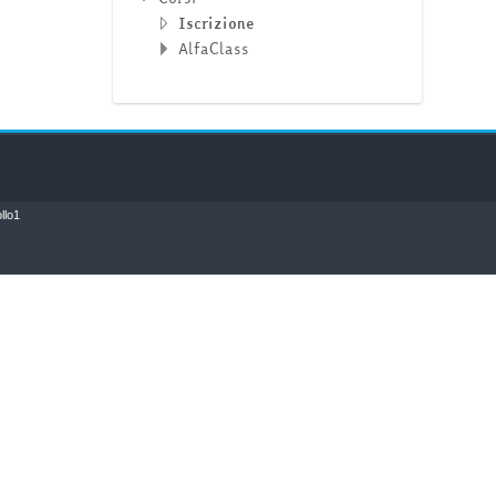
Iscrizione
AlfaClass
llo1